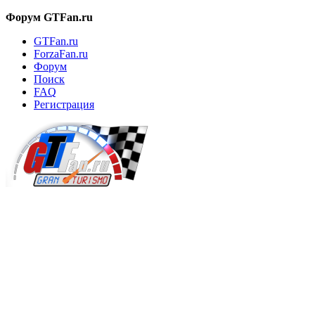
Форум GTFan.ru
GTFan.ru
ForzaFan.ru
Форум
Поиск
FAQ
Регистрация
Вход