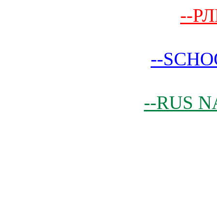
--РЛ
--SCHO
--RUS N