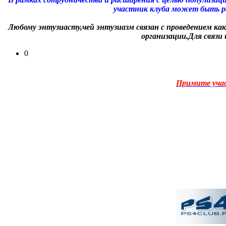
участник клуба может быть ра
Любому энтузиасту,чей энтузиазм связан с проведением ка
организации.Для связи
0
Примите уча