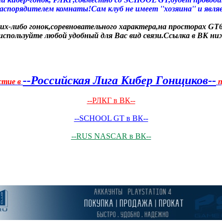
спорядителем комнаты!Сам клуб не имеет ''хозяина'' и являе
ких-либо гонок,соревновательного характера,на просторах GT6
 используйте любой удобный для Вас вид связи.Ссылка в ВК н
--Российская Лига Кибер Гонщиков--
стие в
п
--РЛКГ в ВК--
--SCHOOL GT в ВК--
--RUS NASCAR в ВК--