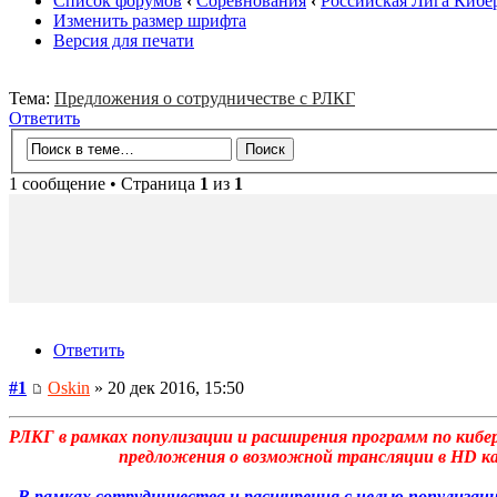
Список форумов
‹
Соревнования
‹
Российская Лига Кибе
Изменить размер шрифта
Версия для печати
Тема:
Предложения о сотрудничестве с РЛКГ
Ответить
1 сообщение • Страница
1
из
1
Ответить
#1
Oskin
» 20 дек 2016, 15:50
РЛКГ в рамках популизации и расширения программ по кибе
предложения о возможной трансляции в HD каче
В рамках сотрудничества и расширения с целью популиза