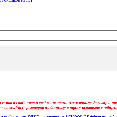
р Гонщиков [GTS]
р-гонкам сообщает о своём намеринии заключить договор о п
стве.Для переговоров по данному вопросу оставьте сообщени
ции кибер-гонок, РЛКГ,совместно со SCHOOL GT,будет прово