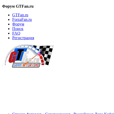
Форум GTFan.ru
GTFan.ru
ForzaFan.ru
Форум
Поиск
FAQ
Регистрация
Вход