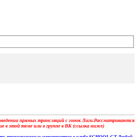
роведении прямых трансляций с гонок Лиги.Рассматриваются
е в этой теме или в группе в ВК (ссылка ниже)
дить тренировочные мероприятия в клубе SCHOOL GT.Любой