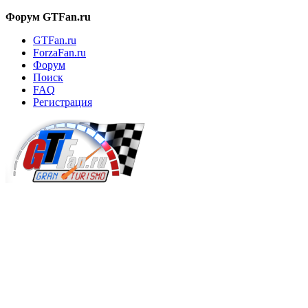
Форум GTFan.ru
GTFan.ru
ForzaFan.ru
Форум
Поиск
FAQ
Регистрация
Вход