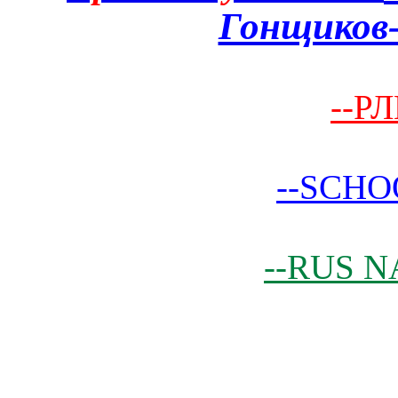
Гонщиков-
--РЛ
--SCHO
--RUS N