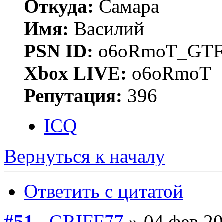
Откуда:
Самара
Имя:
Василий
PSN ID:
o6oRmoT_GTF
Xbox LIVE:
o6oRmoT
Репутация:
396
ICQ
Вернуться к началу
Ответить с цитатой
#51
GRIFF77
» 04 фев 20