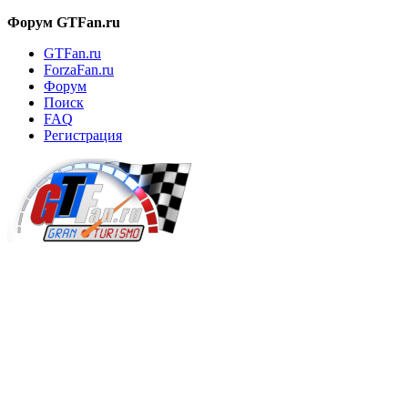
Форум GTFan.ru
GTFan.ru
ForzaFan.ru
Форум
Поиск
FAQ
Регистрация
Вход