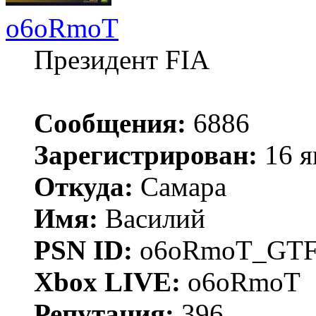
o6oRmoT
Президент FIA
Сообщения:
6886
Зарегистрирован:
16 я
Откуда:
Самара
Имя:
Василий
PSN ID:
o6oRmoT_GTF
Xbox LIVE:
o6oRmoT
Репутация:
396