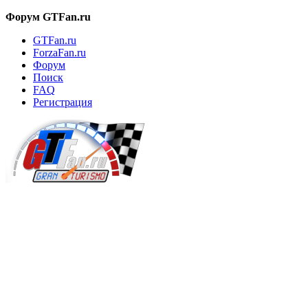
Форум GTFan.ru
GTFan.ru
ForzaFan.ru
Форум
Поиск
FAQ
Регистрация
Вход