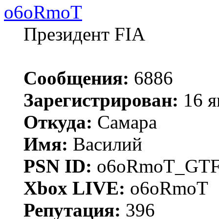
o6oRmoT
Президент FIA
Сообщения:
6886
Зарегистрирован:
16 я
Откуда:
Самара
Имя:
Василий
PSN ID:
o6oRmoT_GTF
Xbox LIVE:
o6oRmoT
Репутация:
396