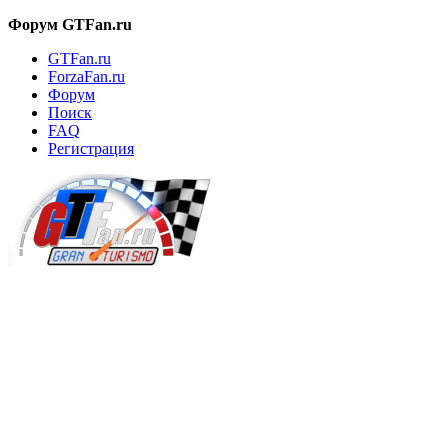
Форум GTFan.ru
GTFan.ru
ForzaFan.ru
Форум
Поиск
FAQ
Регистрация
Вход