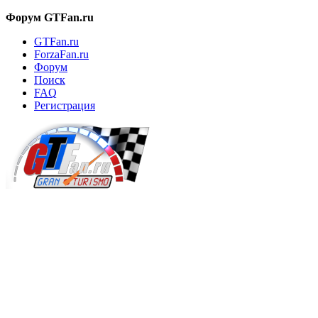
Форум GTFan.ru
GTFan.ru
ForzaFan.ru
Форум
Поиск
FAQ
Регистрация
Вход