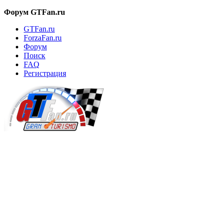
Форум GTFan.ru
GTFan.ru
ForzaFan.ru
Форум
Поиск
FAQ
Регистрация
Вход