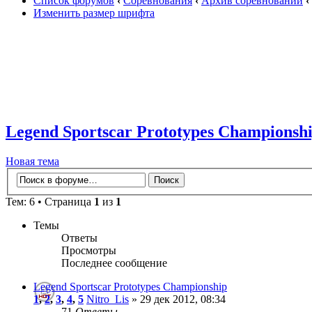
Список форумов
‹
Соревнования
‹
Архив соревнований
‹
Изменить размер шрифта
Legend Sportscar Prototypes Championsh
Новая тема
Тем: 6 • Страница
1
из
1
Темы
Ответы
Просмотры
Последнее сообщение
Legend Sportscar Prototypes Championship
1
,
2
,
3
,
4
,
5
Nitro_Lis
» 29 дек 2012, 08:34
71
Ответы