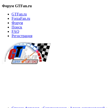
Форум GTFan.ru
GTFan.ru
ForzaFan.ru
Форум
Поиск
FAQ
Регистрация
Вход