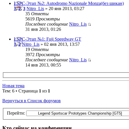
LSPC-Этап №2: Autodromo Nazionale Monza(без шикан)
1
,
2
,
3
Nitro_Lis
» 20 янв 2013, 03:27
35
Ответы
5619
Просмотры
Последнее сообщение
Nitro_Lis
31 янв 2013, 01:26
LSPC-Этап №1: Fuji Speedway GT
1
,
2
Nitro_Lis
» 02 янв 2013, 13:57
19
Ответы
3972
Просмотры
Последнее сообщение
Nitro_Lis
14 янв 2013, 00:55
Новая тема
Тем: 6 • Страница
1
из
1
Вернуться в Список форумов
Перейти:
Кто сейчас на конференции