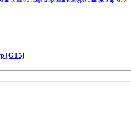
Gran Turismo 5
‹
Legend Sportscar Prototypes Championship [GT5]
ip [GT5]