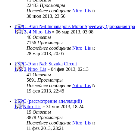
22433
Просмотры
Последнее сообщение
Nitro_Lis
30 июл 2013, 23:56
LSPC-Этап №4 Indianapolis Motor Speedway (дорожная тра
1
,
2
,
3
,
4
Nitro_Lis
» 06 мар 2013, 03:08
46
Ответы
7156
Просмотры
Последнее сообщение
Nitro_Lis
28 мар 2013, 20:05
LSPC-Этап №3: Suzuka Circuit
1
,
2
,
3
Nitro_Lis
» 04 фев 2013, 02:13
41
Ответы
5691
Просмотры
Последнее сообщение
Nitro_Lis
19 фев 2013, 22:45
LSPC (рассмотрение апелляций)
1
,
2
Nitro_Lis
» 31 янв 2013, 18:24
19
Ответы
3878
Просмотры
Последнее сообщение
Nitro_Lis
11 фев 2013, 23:21