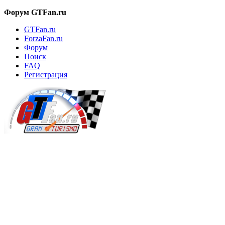
Форум GTFan.ru
GTFan.ru
ForzaFan.ru
Форум
Поиск
FAQ
Регистрация
Вход