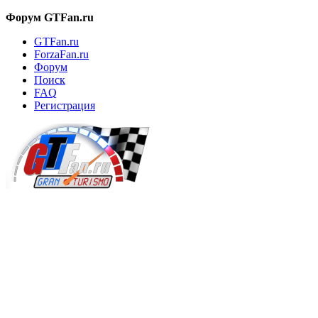
Форум GTFan.ru
GTFan.ru
ForzaFan.ru
Форум
Поиск
FAQ
Регистрация
Вход