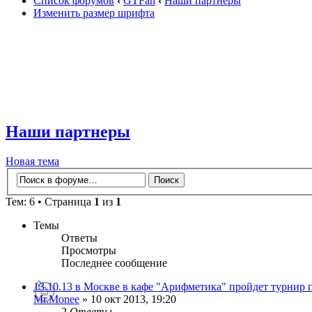
Список форумов
‹
GTFan
‹
Наши партнеры
Изменить размер шрифта
Наши партнеры
Новая тема
Тем: 6 • Страница
1
из
1
Темы
Ответы
Просмотры
Последнее сообщение
13.10.13 в Москве в кафе "Арифметика" пройдет турнир 
Mr.Monee
» 10 окт 2013, 19:20
2
Ответы