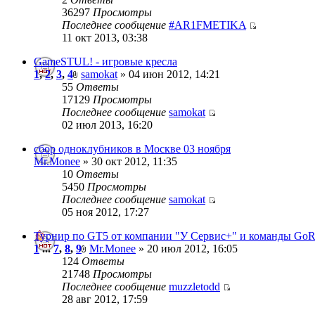
36297
Просмотры
Последнее сообщение
#AR1FMETIKA
11 окт 2013, 03:38
GameSTUL! - игровые кресла
1
,
2
,
3
,
4
samokat
» 04 июн 2012, 14:21
55
Ответы
17129
Просмотры
Последнее сообщение
samokat
02 июл 2013, 16:20
сбор одноклубников в Москве 03 ноября
Mr.Monee
» 30 окт 2012, 11:35
10
Ответы
5450
Просмотры
Последнее сообщение
samokat
05 ноя 2012, 17:27
Турнир по GT5 от компании "У Сервис+" и команды GoR
1
...
7
,
8
,
9
Mr.Monee
» 20 июл 2012, 16:05
124
Ответы
21748
Просмотры
Последнее сообщение
muzzletodd
28 авг 2012, 17:59