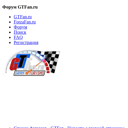
Форум GTFan.ru
GTFan.ru
ForzaFan.ru
Форум
Поиск
FAQ
Регистрация
Вход