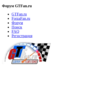
Форум GTFan.ru
GTFan.ru
ForzaFan.ru
Форум
Поиск
FAQ
Регистрация
Вход