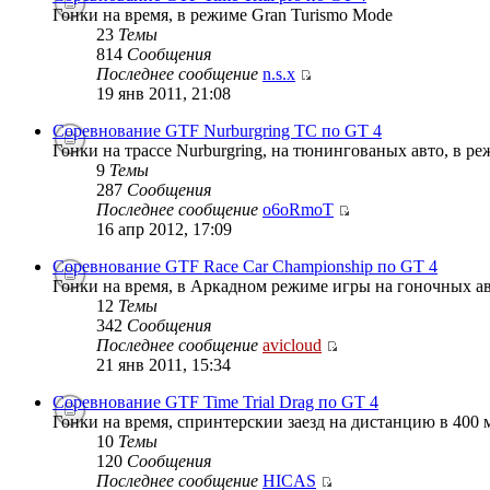
Гонки на время, в режиме Gran Turismo Mode
23
Темы
814
Сообщения
Последнее сообщение
n.s.x
19 янв 2011, 21:08
Соревнование GTF Nurburgring TC по GT 4
Гонки на трассе Nurburgring, на тюнингованых авто, в р
9
Темы
287
Сообщения
Последнее сообщение
o6oRmoT
16 апр 2012, 17:09
Соревнование GTF Race Car Championship по GT 4
Гонки на время, в Аркадном режиме игры на гоночных ав
12
Темы
342
Сообщения
Последнее сообщение
avicloud
21 янв 2011, 15:34
Соревнование GTF Time Trial Drag по GT 4
Гонки на время, спринтерскии заезд на дистанцию в 400 м
10
Темы
120
Сообщения
Последнее сообщение
HICAS