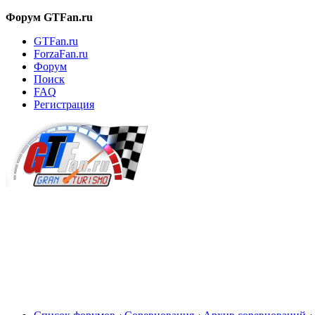
Форум GTFan.ru
GTFan.ru
ForzaFan.ru
Форум
Поиск
FAQ
Регистрация
Вход