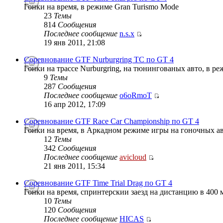
Гонки на время, в режиме Gran Turismo Mode
23
Темы
814
Сообщения
Последнее сообщение
n.s.x
19 янв 2011, 21:08
Соревнование GTF Nurburgring TC по GT 4
Гонки на трассе Nurburgring, на тюнингованых авто, в р
9
Темы
287
Сообщения
Последнее сообщение
o6oRmoT
16 апр 2012, 17:09
Соревнование GTF Race Car Championship по GT 4
Гонки на время, в Аркадном режиме игры на гоночных ав
12
Темы
342
Сообщения
Последнее сообщение
avicloud
21 янв 2011, 15:34
Соревнование GTF Time Trial Drag по GT 4
Гонки на время, спринтерскии заезд на дистанцию в 400 м
10
Темы
120
Сообщения
Последнее сообщение
HICAS