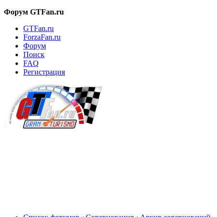
Форум GTFan.ru
GTFan.ru
ForzaFan.ru
Форум
Поиск
FAQ
Регистрация
Вход