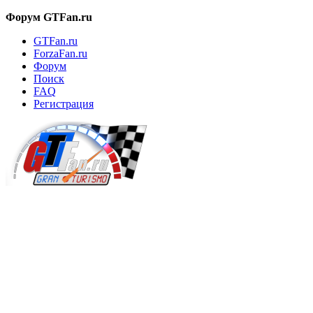
Форум GTFan.ru
GTFan.ru
ForzaFan.ru
Форум
Поиск
FAQ
Регистрация
Вход