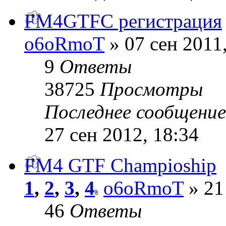
FM4GTFC регистрация
o6oRmoT
» 07 сен 2011
9
Ответы
38725
Просмотры
Последнее сообщени
27 сен 2012, 18:34
FM4 GTF Champioship
1
,
2
,
3
,
4
o6oRmoT
» 21
46
Ответы