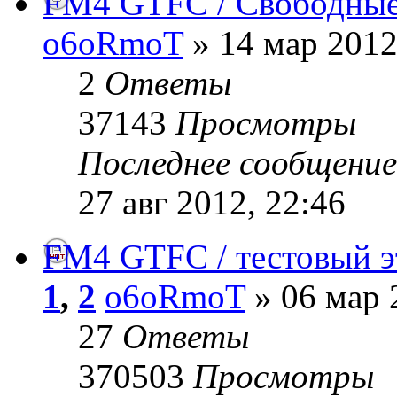
FM4 GTFC / Свободные
o6oRmoT
» 14 мар 2012
2
Ответы
37143
Просмотры
Последнее сообщени
27 авг 2012, 22:46
FM4 GTFC / тестовый э
1
,
2
o6oRmoT
» 06 мар 
27
Ответы
370503
Просмотры