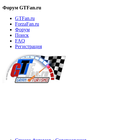
Форум GTFan.ru
GTFan.ru
ForzaFan.ru
Форум
Поиск
FAQ
Регистрация
Вход