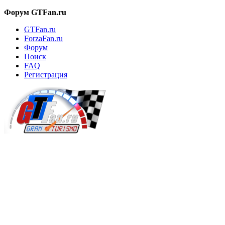
Форум GTFan.ru
GTFan.ru
ForzaFan.ru
Форум
Поиск
FAQ
Регистрация
Вход