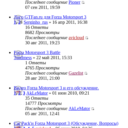
Последнее сообщение
Pioner
07 сен 2011, 19:59
Лого GTFan.ru для Forza Motorsport 3
1
,
2
Serginho_rus
» 16 апр 2011, 16:38
16
Ответы
8682
Просмотры
Последнее сообщение
avicloud
30 авг 2011, 19:23
Forza Motorsport 3 Battle
Tendmess
» 22 май 2011, 15:33
1
Ответы
4765
Просмотры
Последнее сообщение
Gazelist
28 авг 2011, 21:00
Видео Forza Motorsport 3 и его обсуждение.
1
,
2
,
3
AkLeMator
» 01 июн 2010, 09:21
35
Ответы
14777
Просмотры
Последнее сообщение
AkLeMator
05 авг 2011, 12:41
Car Pack'и Forza Motorsport 3 (Обсуждение, Вопросы)