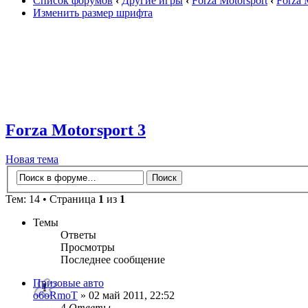
Список форумов
‹
Другие игры
‹
Forza Motorsport
‹
Forza 
Изменить размер шрифта
Forza Motorsport 3
Новая тема
Тем: 14 • Страница
1
из
1
Темы
Ответы
Просмотры
Последнее сообщение
Призовые авто
o6oRmoT
» 02 май 2011, 22:52
4
Ответы