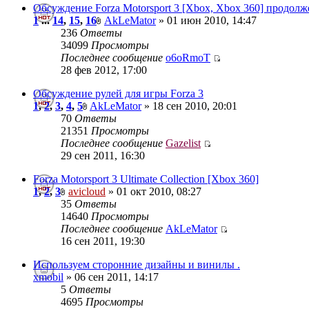
Обсуждение Forza Motorsport 3 [Xbox, Xbox 360] продол
1
...
14
,
15
,
16
AkLeMator
» 01 июн 2010, 14:47
236
Ответы
34099
Просмотры
Последнее сообщение
o6oRmoT
28 фев 2012, 17:00
Обсуждение рулей для игры Forza 3
1
,
2
,
3
,
4
,
5
AkLeMator
» 18 сен 2010, 20:01
70
Ответы
21351
Просмотры
Последнее сообщение
Gazelist
29 сен 2011, 16:30
Forza Motorsport 3 Ultimate Collection [Xbox 360]
1
,
2
,
3
avicloud
» 01 окт 2010, 08:27
35
Ответы
14640
Просмотры
Последнее сообщение
AkLeMator
16 сен 2011, 19:30
Используем сторонние дизайны и винилы .
xmobil
» 06 сен 2011, 14:17
5
Ответы
4695
Просмотры