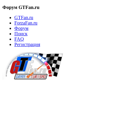
Форум GTFan.ru
GTFan.ru
ForzaFan.ru
Форум
Поиск
FAQ
Регистрация
Вход