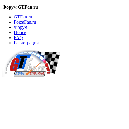
Форум GTFan.ru
GTFan.ru
ForzaFan.ru
Форум
Поиск
FAQ
Регистрация
Вход