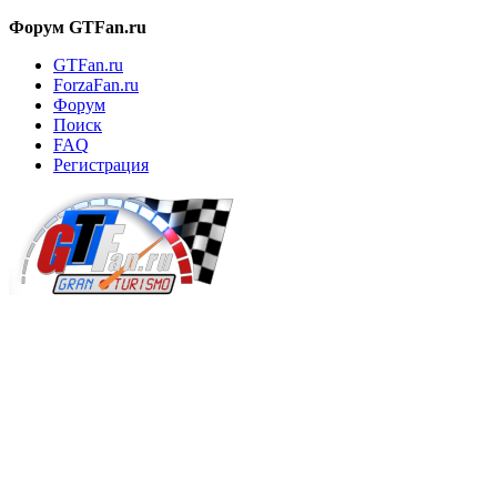
Форум GTFan.ru
GTFan.ru
ForzaFan.ru
Форум
Поиск
FAQ
Регистрация
Вход