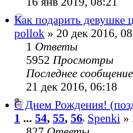
16 янв 2019, 08:21
Как подарить девушке 
pollok
» 20 дек 2016, 08
1
Ответы
5952
Просмотры
Последнее сообщени
21 дек 2016, 06:18
С Днем Рождения! (поз
1
...
54
,
55
,
56
Spenki
» 
827
Ответы