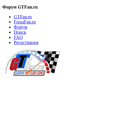
Форум GTFan.ru
GTFan.ru
ForzaFan.ru
Форум
Поиск
FAQ
Регистрация
Вход