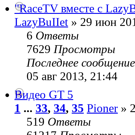
"RaceTV вместе с LazyB
LazyBuIIet
» 29 июн 201
6
Ответы
7629
Просмотры
Последнее сообщени
05 авг 2013, 21:44
Видео GT 5
1
...
33
,
34
,
35
Pioner
» 2
519
Ответы