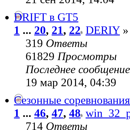
DRIFT в GT5
1
...
20
,
21
,
22
DERIY
» 
319
Ответы
61829
Просмотры
Последнее сообщени
19 мар 2014, 04:39
Сезонные соревнования
1
...
46
,
47
,
48
win_32_p
714
Ответы