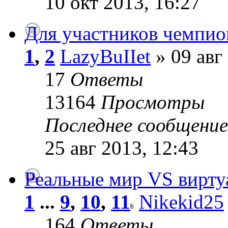
10 окт 2013, 16:27
Для участников чемпио
1
,
2
LazyBuIIet
» 09 авг
17
Ответы
13164
Просмотры
Последнее сообщени
25 авг 2013, 12:43
Реальные мир VS вирт
1
...
9
,
10
,
11
Nikekid25
164
Ответы