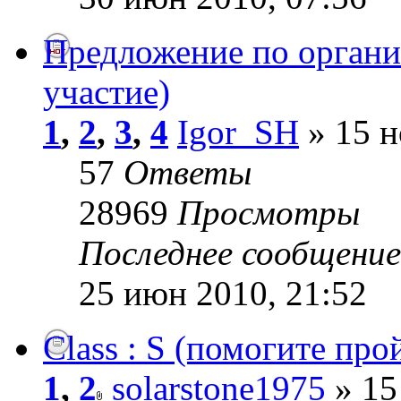
Предложение по организ
участие)
1
,
2
,
3
,
4
Igor_SH
» 15 н
57
Ответы
28969
Просмотры
Последнее сообщени
25 июн 2010, 21:52
Class : S (помогите про
1
,
2
solarstone1975
» 15