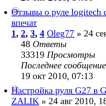
Отзывы о руле logitech d
впечат
1
,
2
,
3
,
4
Oleg77
» 24 се
48
Ответы
33319
Просмотры
Последнее сообщени
19 окт 2010, 07:13
Настройка руля G27 в G
ZALIK
» 24 авг 2010, 1