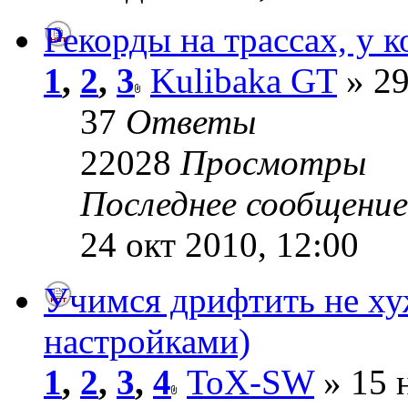
Рекорды на трассах, у к
1
,
2
,
3
Kulibaka GT
» 29
37
Ответы
22028
Просмотры
Последнее сообщени
24 окт 2010, 12:00
Учимся дрифтить не хуж
настройками)
1
,
2
,
3
,
4
ToX-SW
» 15 