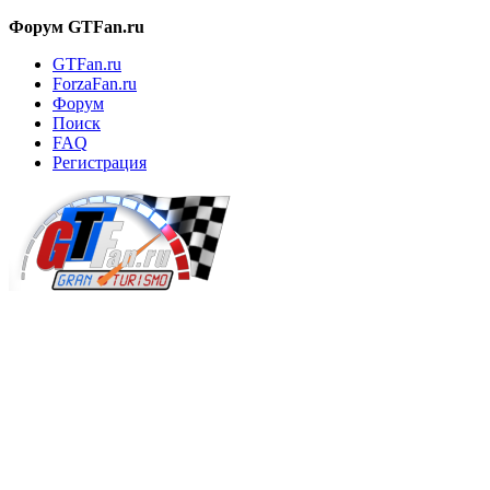
Форум GTFan.ru
GTFan.ru
ForzaFan.ru
Форум
Поиск
FAQ
Регистрация
Вход