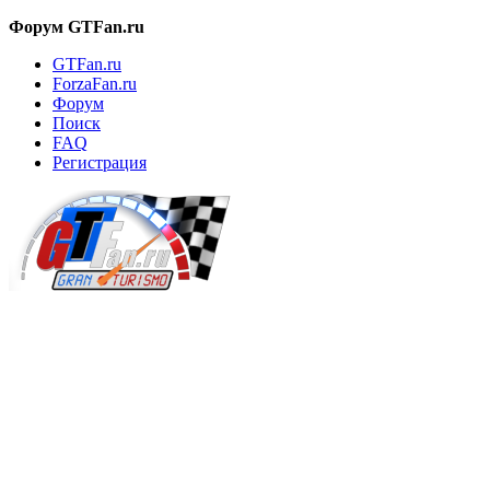
Форум GTFan.ru
GTFan.ru
ForzaFan.ru
Форум
Поиск
FAQ
Регистрация
Вход