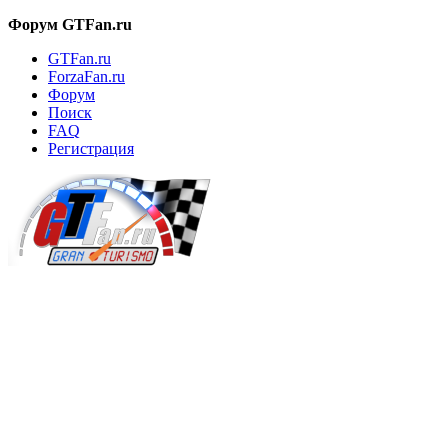
Форум GTFan.ru
GTFan.ru
ForzaFan.ru
Форум
Поиск
FAQ
Регистрация
Вход