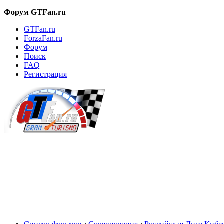
Форум GTFan.ru
GTFan.ru
ForzaFan.ru
Форум
Поиск
FAQ
Регистрация
Вход