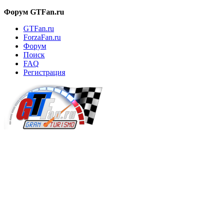
Форум GTFan.ru
GTFan.ru
ForzaFan.ru
Форум
Поиск
FAQ
Регистрация
Вход