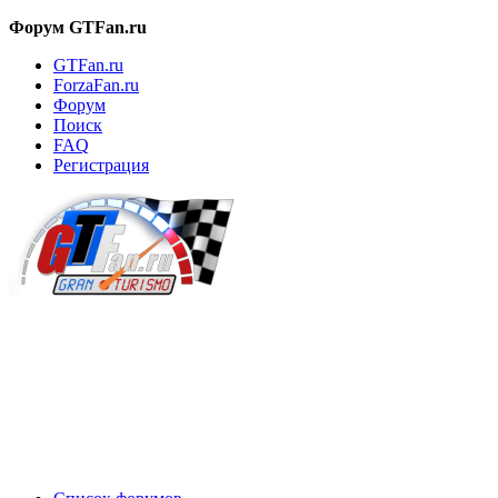
Форум GTFan.ru
GTFan.ru
ForzaFan.ru
Форум
Поиск
FAQ
Регистрация
Вход