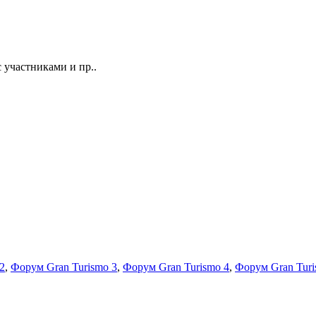
 участниками и пр..
2
,
Форум Gran Turismo 3
,
Форум Gran Turismo 4
,
Форум Gran Turi