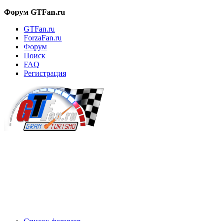
Форум GTFan.ru
GTFan.ru
ForzaFan.ru
Форум
Поиск
FAQ
Регистрация
Вход