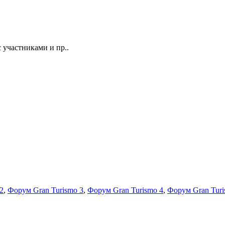
 участниками и пр..
2
,
Форум Gran Turismo 3
,
Форум Gran Turismo 4
,
Форум Gran Turi