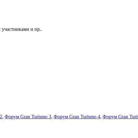
 участниками и пр..
2
,
Форум Gran Turismo 3
,
Форум Gran Turismo 4
,
Форум Gran Turi