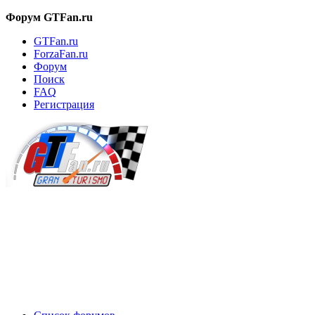
Форум GTFan.ru
GTFan.ru
ForzaFan.ru
Форум
Поиск
FAQ
Регистрация
Вход