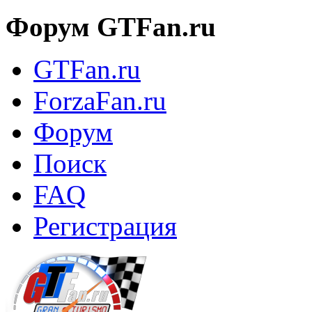
Форум GTFan.ru
GTFan.ru
ForzaFan.ru
Форум
Поиск
FAQ
Регистрация