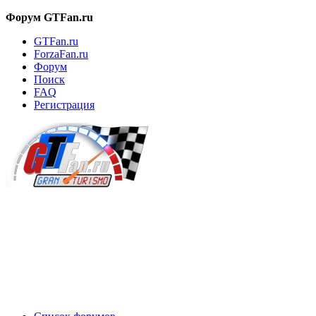
Форум GTFan.ru
GTFan.ru
ForzaFan.ru
Форум
Поиск
FAQ
Регистрация
Вход