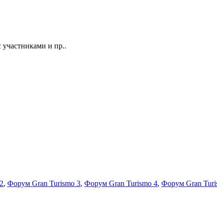
 участниками и пр..
2
,
Форум Gran Turismo 3
,
Форум Gran Turismo 4
,
Форум Gran Turi