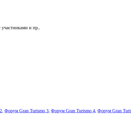
 участниками и пр..
2
,
Форум Gran Turismo 3
,
Форум Gran Turismo 4
,
Форум Gran Turi