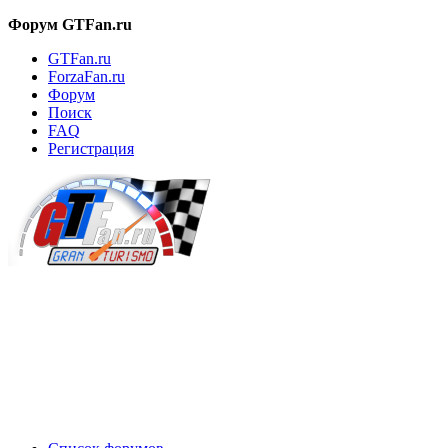
Форум GTFan.ru
GTFan.ru
ForzaFan.ru
Форум
Поиск
FAQ
Регистрация
Вход