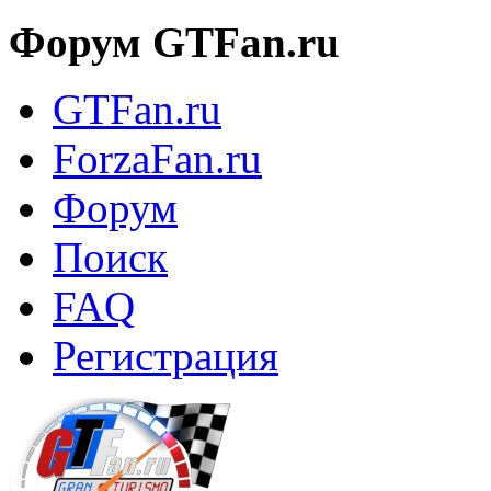
Форум GTFan.ru
GTFan.ru
ForzaFan.ru
Форум
Поиск
FAQ
Регистрация