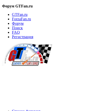
Форум GTFan.ru
GTFan.ru
ForzaFan.ru
Форум
Поиск
FAQ
Регистрация
Вход