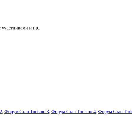
 участниками и пр..
2
,
Форум Gran Turismo 3
,
Форум Gran Turismo 4
,
Форум Gran Turi