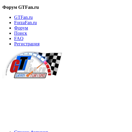
Форум GTFan.ru
GTFan.ru
ForzaFan.ru
Форум
Поиск
FAQ
Регистрация
Вход