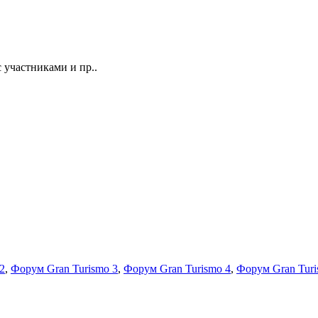
 участниками и пр..
2
,
Форум Gran Turismo 3
,
Форум Gran Turismo 4
,
Форум Gran Turi